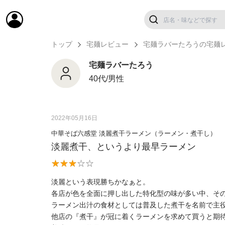
トップ
宅麺レビュー
宅麺ラバーたろうの宅麺
宅麺ラバーたろう
40代/男性
2022年05月16日
中華そば六感堂 淡麗煮干ラーメン（ラーメン・煮干し）
淡麗煮干、というより最早ラーメン
淡麗という表現勝ちかなぁと。
各店が色を全面に押し出した特化型の味が多い中、そ
ラーメン出汁の食材としては普及した煮干を名前で主
他店の『煮干』が冠に着くラーメンを求めて買うと期