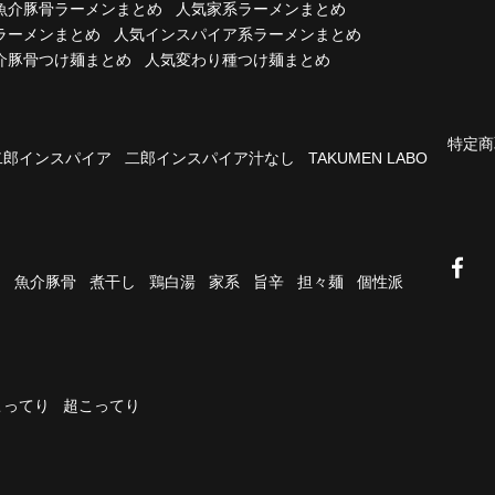
魚介豚骨ラーメンまとめ
人気家系ラーメンまとめ
ラーメンまとめ
人気インスパイア系ラーメンまとめ
介豚骨つけ麺まとめ
人気変わり種つけ麺まとめ
特定商
二郎インスパイア
二郎インスパイア汁なし
TAKUMEN LABO
油
魚介豚骨
煮干し
鶏白湯
家系
旨辛
担々麺
個性派
こってり
超こってり