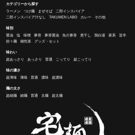
カテゴリーから探す
ラーメン
つけ麺
まぜそば
二郎インスパイア
二郎インスパイア汁なし
TAKUMEN LABO
カレー
その他
味別
醤油
塩
味噌
豚骨
豚骨醤油
魚介豚骨
煮干し
鶏白湯
家系
旨辛
担々麺
個性派
グッズ・セット
味わい
超あっさり
あっさり
普通
こってり
超こってり
味の濃さ
超薄味
薄味
普通
濃味
超濃味
麺の太さ
超細麺
細麺
普通
太麺
超太麺