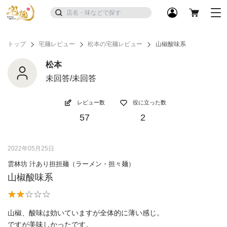
トップ
宅麺レビュー
松本の宅麺レビュー
山椒酸味系
松本
未回答/未回答
レビュー数
役に立った数
57
2
2022年05月25日
雲林坊 汁あり担担麺（ラーメン・担々麺）
山椒酸味系
山椒、酸味は効いていますが全体的に薄い感じ。
ですが美味しかったです。