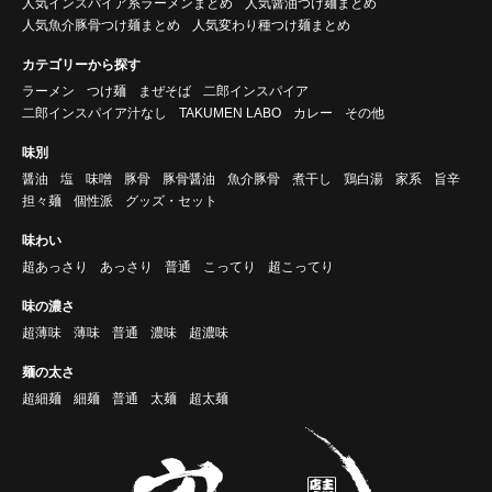
人気インスパイア系ラーメンまとめ
人気醤油つけ麺まとめ
人気魚介豚骨つけ麺まとめ
人気変わり種つけ麺まとめ
カテゴリーから探す
ラーメン
つけ麺
まぜそば
二郎インスパイア
二郎インスパイア汁なし
TAKUMEN LABO
カレー
その他
味別
醤油
塩
味噌
豚骨
豚骨醤油
魚介豚骨
煮干し
鶏白湯
家系
旨辛
担々麺
個性派
グッズ・セット
味わい
超あっさり
あっさり
普通
こってり
超こってり
味の濃さ
超薄味
薄味
普通
濃味
超濃味
麺の太さ
超細麺
細麺
普通
太麺
超太麺