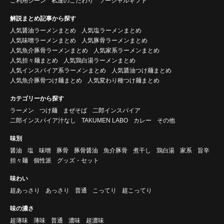
ご利用シーン
私達のこだわり
ソーシャルギフト
解説まとめ記事から探す
人気醤油ラーメンまとめ
人気塩ラーメンまとめ
人気味噌ラーメンまとめ
人気豚骨ラーメンまとめ
人気魚介豚骨ラーメンまとめ
人気家系ラーメンまとめ
人気担々麺まとめ
人気鶏白湯ラーメンまとめ
人気インスパイア系ラーメンまとめ
人気醤油つけ麺まとめ
人気魚介豚骨つけ麺まとめ
人気変わり種つけ麺まとめ
カテゴリーから探す
ラーメン
つけ麺
まぜそば
二郎インスパイア
二郎インスパイア汁なし
TAKUMEN LABO
カレー
その他
味別
醤油
塩
味噌
豚骨
豚骨醤油
魚介豚骨
煮干し
鶏白湯
家系
旨辛
担々麺
個性派
グッズ・セット
味わい
超あっさり
あっさり
普通
こってり
超こってり
味の濃さ
超薄味
薄味
普通
濃味
超濃味