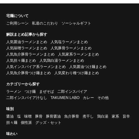
宅麺について
ご利用シーン
私達のこだわり
ソーシャルギフト
解説まとめ記事から探す
人気醤油ラーメンまとめ
人気塩ラーメンまとめ
人気味噌ラーメンまとめ
人気豚骨ラーメンまとめ
人気魚介豚骨ラーメンまとめ
人気家系ラーメンまとめ
人気担々麺まとめ
人気鶏白湯ラーメンまとめ
人気インスパイア系ラーメンまとめ
人気醤油つけ麺まとめ
人気魚介豚骨つけ麺まとめ
人気変わり種つけ麺まとめ
カテゴリーから探す
ラーメン
つけ麺
まぜそば
二郎インスパイア
二郎インスパイア汁なし
TAKUMEN LABO
カレー
その他
味別
醤油
塩
味噌
豚骨
豚骨醤油
魚介豚骨
煮干し
鶏白湯
家系
旨辛
担々麺
個性派
グッズ・セット
味わい