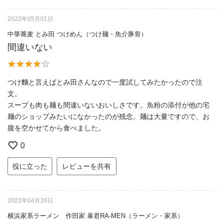
2022年05月01日
中華蕎麦 とみ田 つけめん（つけ麺・魚介豚骨）
間違いない
つけ麵と言えばとみ田さんなので一度試してみたかったので注
文。
スープも肉も麺も間違いないおいしさです。魚粉の添付が他の宅
麺のショップみたいになかったのが残念。麺は大量ですので、お
腹を空かせてから食べました。
0
役に立った
レビューを共有
2022年04月26日
横浜家系ラーメン 作田家 暴君RA-MEN（ラーメン・家系）