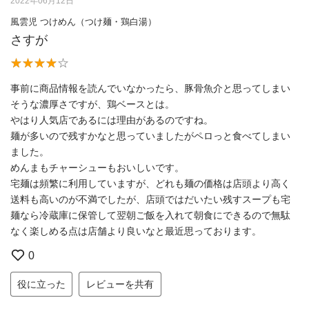
2022年06月12日
風雲児 つけめん（つけ麺・鶏白湯）
さすが
事前に商品情報を読んでいなかったら、豚骨魚介と思ってしまい
そうな濃厚さですが、鶏ベースとは。
やはり人気店であるには理由があるのですね。
麺が多いので残すかなと思っていましたがペロっと食べてしまい
ました。
めんまもチャーシューもおいしいです。
宅麺は頻繁に利用していますが、どれも麺の価格は店頭より高く
送料も高いのが不満でしたが、店頭ではだいたい残すスープも宅
麺なら冷蔵庫に保管して翌朝ご飯を入れて朝食にできるので無駄
なく楽しめる点は店舗より良いなと最近思っております。
0
役に立った
レビューを共有