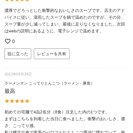
濃厚でどろっとした衝撃的なおいしさのスープです。店主のアド
バイスに従い、湯煎したスープを鍋で温めたのですが、その分、
スープ量が少し減ってしまい、最後に足りなくなりました。次回
はwebの説明にあるように、電子レンジで温めます。
0
役に立った
レビューを共有
2022年03月24日
ラーメンマン こってりとんこつ（ラーメン・豚骨）
最高
初めての宅麺で4品2名分（8食）注文した内の1つです。
まずはこちらを到着した当日に食べました。衝撃のおいしさ、濃
さ、こってり感。
私は横浜出身で家系のパワフルなとんこつ醤油に慣れていて、南