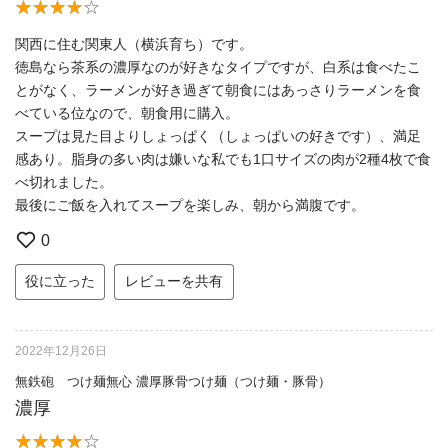
関西に住む関東人（横浜育ち）です。
徳島なら茶系の濃厚なのが好きなタイプですが、白系は食べたこ
とがなく、ラーメンが好き過ぎて朝食にはあっさりラーメンを食
べている位なので、朝食用に購入。
スープは見た目よりしょっぱく（しょっぱいの好きです）、満足
感あり。脂身の多い肉は嫌いな私でも1口サイズの肉が2種4枚で食
べ切れました。
最後にご飯を入れてスープを楽しみ、朝から満腹です。
0
役に立った
レビューを共有
2022年12月26日
無鉄砲 つけ麺無心 濃厚豚骨つけ麺（つけ麺・豚骨）
濃厚