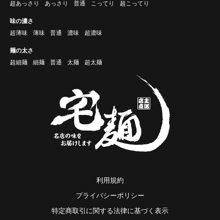
超あっさり
あっさり
普通
こってり
超こってり
味の濃さ
超薄味
薄味
普通
濃味
超濃味
麺の太さ
超細麺
細麺
普通
太麺
超太麺
利用規約
プライバシーポリシー
特定商取引に関する法律に基づく表示