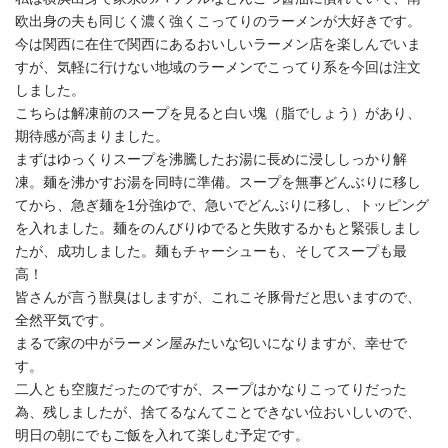
欧出身の夫も同じく濃く強くこってりのラーメンが大好きです。
今は関西に在住で関西にあるおいしいラーメン店を楽しんでいま
すが、気軽に行けない地域のラーメンでこってり系を今回は注文
しました。
こちらは解凍前のスープを見ると白い塊（脂でしょう）があり、
期待感が高まりました。
まずはゆっくりスープを沸騰したお湯に長めに浸ししっかり解
凍。麺を沸かすお湯を同時に準備。スープを無事どんぶりに移し
てから、急ぎ麺を1分強ゆで、急いでどんぶりに移し、トッピング
を入れました。麺をのんびりゆでると失敗するかもと緊張しまし
たが、成功しました。麺もチャーシューも、そしてスープも最
高！
皆さんが言う獣臭はしますが、これこそ豚骨だと思いますので、
全然平気です。
まるで家の中がラーメン屋みたいな匂いになりますが、幸せで
す。
二人とも空腹だったのですが、スープはかなりこってりだった
為、残しましたが、捨てるなんてことできない位おいしいので、
明日の朝にでもご飯を入れて楽しむ予定です。