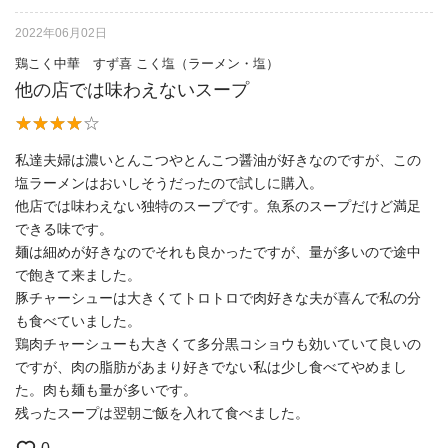
2022年06月02日
鶏こく中華 すず喜 こく塩（ラーメン・塩）
他の店では味わえないスープ
私達夫婦は濃いとんこつやとんこつ醤油が好きなのですが、この
塩ラーメンはおいしそうだったので試しに購入。
他店では味わえない独特のスープです。魚系のスープだけど満足
できる味です。
麺は細めが好きなのでそれも良かったですが、量が多いので途中
で飽きて来ました。
豚チャーシューは大きくてトロトロで肉好きな夫が喜んで私の分
も食べていました。
鶏肉チャーシューも大きくて多分黒コショウも効いていて良いの
ですが、肉の脂肪があまり好きでない私は少し食べてやめまし
た。肉も麺も量が多いです。
残ったスープは翌朝ご飯を入れて食べました。