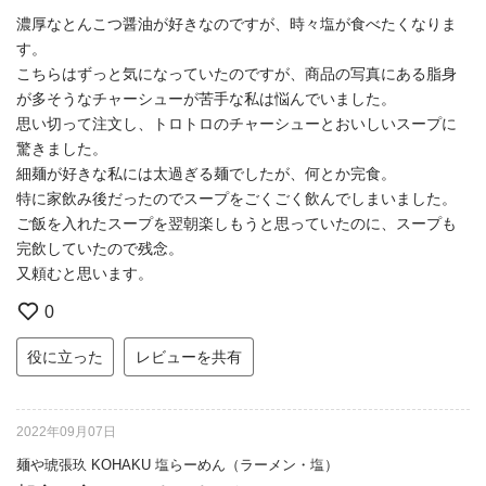
濃厚なとんこつ醤油が好きなのですが、時々塩が食べたくなりま
す。
こちらはずっと気になっていたのですが、商品の写真にある脂身
が多そうなチャーシューが苦手な私は悩んでいました。
思い切って注文し、トロトロのチャーシューとおいしいスープに
驚きました。
細麺が好きな私には太過ぎる麺でしたが、何とか完食。
特に家飲み後だったのでスープをごくごく飲んでしまいました。
ご飯を入れたスープを翌朝楽しもうと思っていたのに、スープも
完飲していたので残念。
又頼むと思います。
0
役に立った
レビューを共有
2022年09月07日
麺や琥張玖 KOHAKU 塩らーめん（ラーメン・塩）