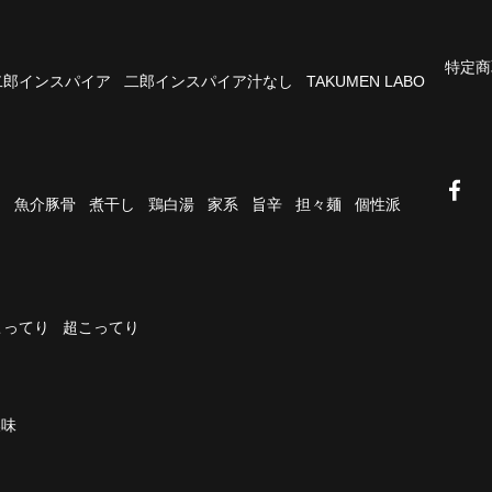
特定商
二郎インスパイア
二郎インスパイア汁なし
TAKUMEN LABO
油
魚介豚骨
煮干し
鶏白湯
家系
旨辛
担々麺
個性派
こってり
超こってり
濃味