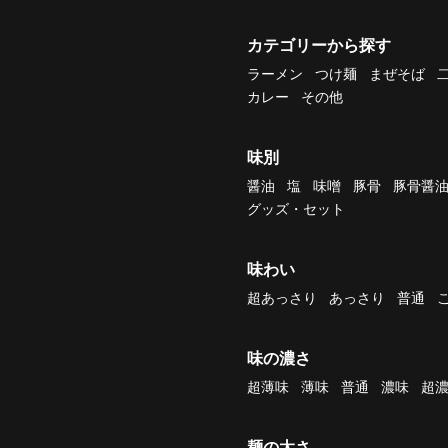
カテゴリーから探す
ラーメン
つけ麺
まぜそば
カレー
その他
味別
醤油
塩
味噌
豚骨
豚骨醤
グッズ・セット
味わい
超あっさり
あっさり
普通
味の濃さ
超薄味
薄味
普通
濃味
超
麺の太さ