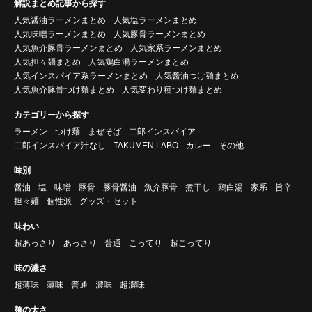
解説まとめ記事から探す
人気醤油ラーメンまとめ
人気塩ラーメンまとめ
人気味噌ラーメンまとめ
人気豚骨ラーメンまとめ
人気魚介豚骨ラーメンまとめ
人気家系ラーメンまとめ
人気担々麺まとめ
人気鶏白湯ラーメンまとめ
人気インスパイア系ラーメンまとめ
人気醤油つけ麺まとめ
人気魚介豚骨つけ麺まとめ
人気変わり種つけ麺まとめ
カテゴリーから探す
ラーメン
つけ麺
まぜそば
二郎インスパイア
二郎インスパイア汁なし
TAKUMEN LABO
カレー
その他
味別
醤油
塩
味噌
豚骨
豚骨醤油
魚介豚骨
煮干し
鶏白湯
家系
旨辛
担々麺
個性派
グッズ・セット
味わい
超あっさり
あっさり
普通
こってり
超こってり
味の濃さ
超薄味
薄味
普通
濃味
超濃味
麺の太さ