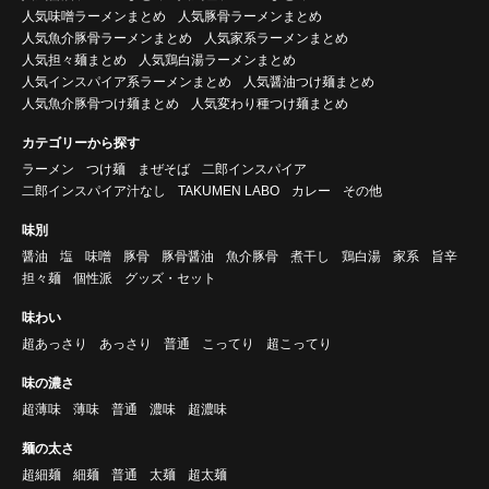
人気味噌ラーメンまとめ
人気豚骨ラーメンまとめ
人気魚介豚骨ラーメンまとめ
人気家系ラーメンまとめ
人気担々麺まとめ
人気鶏白湯ラーメンまとめ
人気インスパイア系ラーメンまとめ
人気醤油つけ麺まとめ
人気魚介豚骨つけ麺まとめ
人気変わり種つけ麺まとめ
カテゴリーから探す
ラーメン
つけ麺
まぜそば
二郎インスパイア
二郎インスパイア汁なし
TAKUMEN LABO
カレー
その他
味別
醤油
塩
味噌
豚骨
豚骨醤油
魚介豚骨
煮干し
鶏白湯
家系
旨辛
担々麺
個性派
グッズ・セット
味わい
超あっさり
あっさり
普通
こってり
超こってり
味の濃さ
超薄味
薄味
普通
濃味
超濃味
麺の太さ
超細麺
細麺
普通
太麺
超太麺