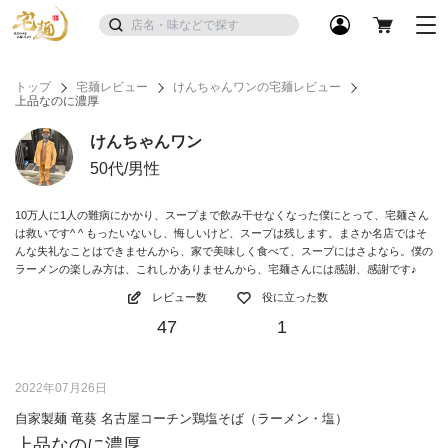
トップ
宅麺レビュー
けんちゃんワンの宅麺レビュー
上品なのに濃厚
けんちゃんワン
50代/男性
10万人に1人の難病にかかり、スープまで飲み干せなくなった僕にとって、宅麺さん
は救いです^ ^ もったいないし、悔しいけど、スープは残します。まさか名店ではそ
んな失礼なことはできませんから、家で美味しく食べて、スープにはさよなら。僕の
ラーメンの楽しみ方は、これしかありませんから、宅麺さんには感謝、感謝です♪
レビュー数
役に立った数
47
1
2022年07月26日
自家製麺 竜葵 名古屋コーチン鶏塩そば（ラーメン・塩）
上品なのに濃厚