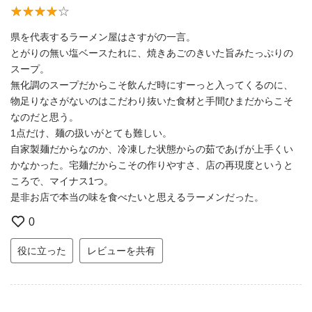
県を代表するラーメン屋はさすがの一言。
とがりの無い塩ベースたれに、焼きあごのきいた旨みたっぷりの
スープ。
無化調のスープだからこそ飲んだ時にすーっと入ってくるのに、
物足りなさがないのはこだわり抜いた食材と手間ひまだからこそ
なのだと思う。
1点だけ、麺の扱いがとても難しい。
自家製麺だからなのか、冷凍した状態からの茹であげが上手くい
かなかった。宅麺だからこその作りやすさ、店の再現度というと
ころで、マイナス1つ。
是非お店で本当の味を食べたいと思えるラーメンだった。
0
役に立った
レビューを共有