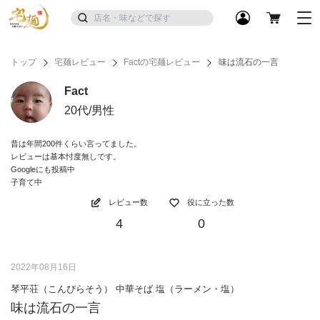
トップ
宅麺レビュー
Factの宅麺レビュー
味は流石の一言
Fact
20代/男性
昔は年間200件くらい言ってました。
レビューは基本忖度無しです。
Googleにも投稿中
子育て中
レビュー数
役に立った数
4
0
2022年08月16日
琴平荘（こんぴらそう） 中華そば 塩（ラーメン・塩）
味は流石の一言