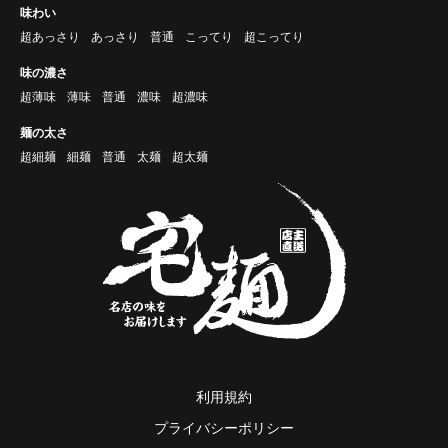
味わい
超あっさり
あっさり
普通
こってり
超こってり
味の濃さ
超薄味
薄味
普通
濃味
超濃味
麺の太さ
超細麺
細麺
普通
太麺
超太麺
利用規約
プライバシーポリシー