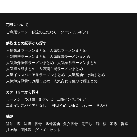
宅麺について
ご利用シーン
私達のこだわり
ソーシャルギフト
解説まとめ記事から探す
人気醤油ラーメンまとめ
人気塩ラーメンまとめ
人気味噌ラーメンまとめ
人気豚骨ラーメンまとめ
人気魚介豚骨ラーメンまとめ
人気家系ラーメンまとめ
人気担々麺まとめ
人気鶏白湯ラーメンまとめ
人気インスパイア系ラーメンまとめ
人気醤油つけ麺まとめ
人気魚介豚骨つけ麺まとめ
人気変わり種つけ麺まとめ
カテゴリーから探す
ラーメン
つけ麺
まぜそば
二郎インスパイア
二郎インスパイア汁なし
TAKUMEN LABO
カレー
その他
味別
醤油
塩
味噌
豚骨
豚骨醤油
魚介豚骨
煮干し
鶏白湯
家系
旨辛
担々麺
個性派
グッズ・セット