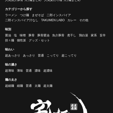
カテゴリーから探す
ラーメン
つけ麺
まぜそば
二郎インスパイア
二郎インスパイア汁なし
TAKUMEN LABO
カレー
その他
味別
醤油
塩
味噌
豚骨
豚骨醤油
魚介豚骨
煮干し
鶏白湯
家系
旨辛
担々麺
個性派
グッズ・セット
味わい
超あっさり
あっさり
普通
こってり
超こってり
味の濃さ
超薄味
薄味
普通
濃味
超濃味
麺の太さ
超細麺
細麺
普通
太麺
超太麺