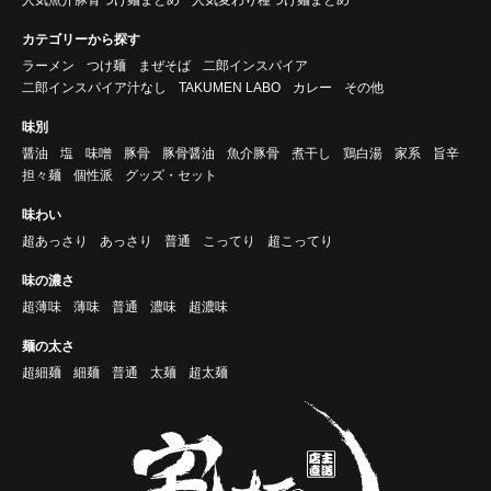
カテゴリーから探す
ラーメン
つけ麺
まぜそば
二郎インスパイア
二郎インスパイア汁なし
TAKUMEN LABO
カレー
その他
味別
醤油
塩
味噌
豚骨
豚骨醤油
魚介豚骨
煮干し
鶏白湯
家系
旨辛
担々麺
個性派
グッズ・セット
味わい
超あっさり
あっさり
普通
こってり
超こってり
味の濃さ
超薄味
薄味
普通
濃味
超濃味
麺の太さ
超細麺
細麺
普通
太麺
超太麺