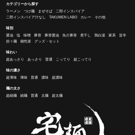
カテゴリーから探す
ラーメン
つけ麺
まぜそば
二郎インスパイア
二郎インスパイア汁なし
TAKUMEN LABO
カレー
その他
味別
醤油
塩
味噌
豚骨
豚骨醤油
魚介豚骨
煮干し
鶏白湯
家系
旨辛
担々麺
個性派
グッズ・セット
味わい
超あっさり
あっさり
普通
こってり
超こってり
味の濃さ
超薄味
薄味
普通
濃味
超濃味
麺の太さ
超細麺
細麺
普通
太麺
超太麺