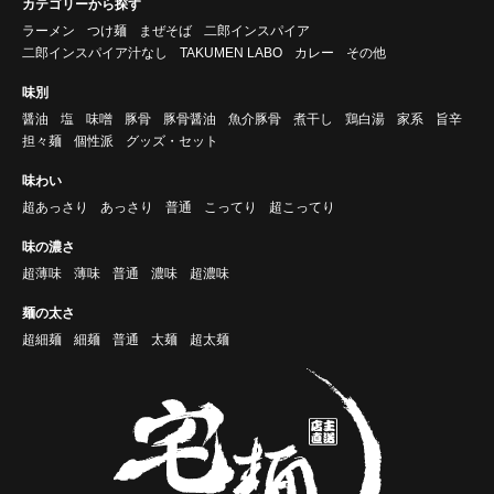
カテゴリーから探す
ラーメン
つけ麺
まぜそば
二郎インスパイア
二郎インスパイア汁なし
TAKUMEN LABO
カレー
その他
味別
醤油
塩
味噌
豚骨
豚骨醤油
魚介豚骨
煮干し
鶏白湯
家系
旨辛
担々麺
個性派
グッズ・セット
味わい
超あっさり
あっさり
普通
こってり
超こってり
味の濃さ
超薄味
薄味
普通
濃味
超濃味
麺の太さ
超細麺
細麺
普通
太麺
超太麺