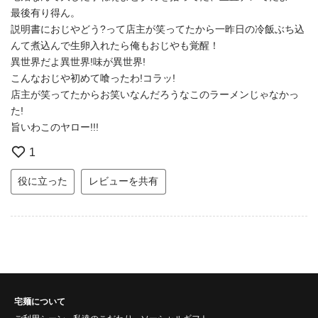
最後有り得ん。
説明書におじやどう?って店主が笑ってたから一昨日の冷飯ぶち込
んて煮込んで生卵入れたら俺もおじやも覚醒！
異世界だよ異世界!味が異世界!
こんなおじや初めて喰ったわ!コラッ!
店主が笑ってたからお笑いなんだろうなこのラーメンじゃなかっ
た!
旨いわこのヤロー!!!
1
役に立った
レビューを共有
宅麺について