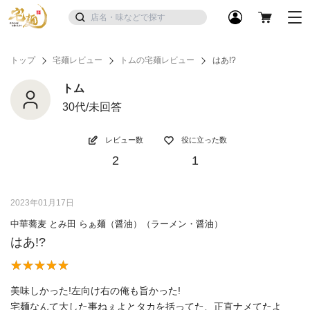
トップ
宅麺レビュー
トムの宅麺レビュー
はあ!?
トム
30代/未回答
レビュー数
役に立った数
2
1
2023年01月17日
中華蕎麦 とみ田 らぁ麺（醤油）（ラーメン・醤油）
はあ!?
美味しかった!左向け右の俺も旨かった!
宅麺なんて大した事ねぇよとタカを括ってた、正直ナメてたよ