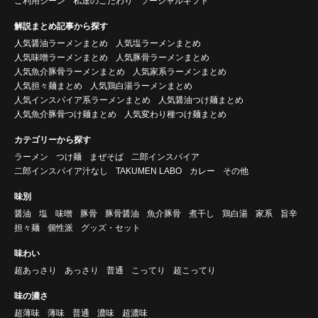
ご利用シーン
私達のこだわり
ソーシャルギフト
解説まとめ記事から探す
人気醤油ラーメンまとめ
人気塩ラーメンまとめ
人気味噌ラーメンまとめ
人気豚骨ラーメンまとめ
人気魚介豚骨ラーメンまとめ
人気家系ラーメンまとめ
人気担々麺まとめ
人気鶏白湯ラーメンまとめ
人気インスパイア系ラーメンまとめ
人気醤油つけ麺まとめ
人気魚介豚骨つけ麺まとめ
人気変わり種つけ麺まとめ
カテゴリーから探す
ラーメン
つけ麺
まぜそば
二郎インスパイア
二郎インスパイア汁なし
TAKUMEN LABO
カレー
その他
味別
醤油
塩
味噌
豚骨
豚骨醤油
魚介豚骨
煮干し
鶏白湯
家系
旨辛
担々麺
個性派
グッズ・セット
味わい
超あっさり
あっさり
普通
こってり
超こってり
味の濃さ
超薄味
薄味
普通
濃味
超濃味