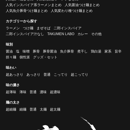
人気インスパイア系ラーメンまとめ
人気醤油つけ麺まとめ
人気魚介豚骨つけ麺まとめ
人気変わり種つけ麺まとめ
カテゴリーから探す
ラーメン
つけ麺
まぜそば
二郎インスパイア
二郎インスパイア汁なし
TAKUMEN LABO
カレー
その他
味別
醤油
塩
味噌
豚骨
豚骨醤油
魚介豚骨
煮干し
鶏白湯
家系
旨辛
担々麺
個性派
グッズ・セット
味わい
超あっさり
あっさり
普通
こってり
超こってり
味の濃さ
超薄味
薄味
普通
濃味
超濃味
麺の太さ
超細麺
細麺
普通
太麺
超太麺