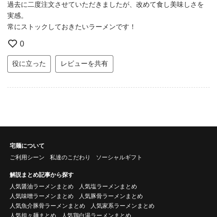
過去に二度注文させていただきましたが、改めて食し美味しさを
実感。
常にストックしておきたいラーメンです！
0
役に立った
レビューを共有
宅麺について
ご利用シーン
私達のこだわり
ソーシャルギフト
解説まとめ記事から探す
人気醤油ラーメンまとめ
人気塩ラーメンまとめ
人気味噌ラーメンまとめ
人気豚骨ラーメンまとめ
人気魚介豚骨ラーメンまとめ
人気家系ラーメンまとめ
人気担々麺まとめ
人気鶏白湯ラーメンまとめ