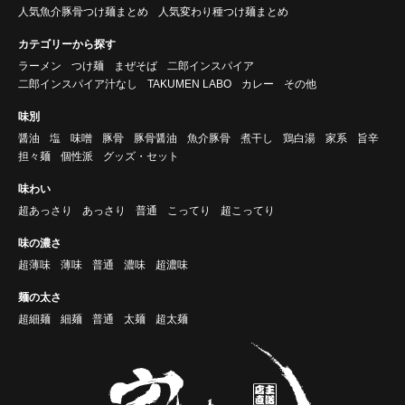
人気魚介豚骨つけ麺まとめ
人気変わり種つけ麺まとめ
カテゴリーから探す
ラーメン
つけ麺
まぜそば
二郎インスパイア
二郎インスパイア汁なし
TAKUMEN LABO
カレー
その他
味別
醤油
塩
味噌
豚骨
豚骨醤油
魚介豚骨
煮干し
鶏白湯
家系
旨辛
担々麺
個性派
グッズ・セット
味わい
超あっさり
あっさり
普通
こってり
超こってり
味の濃さ
超薄味
薄味
普通
濃味
超濃味
麺の太さ
超細麺
細麺
普通
太麺
超太麺