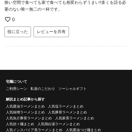
狭い空間で食べても家で食べても相変わらずうまい‼︎多くを語る必
要のない唯一無二の一杯です。
0
役に立った
レビューを共有
宅麺について
ご利用シーン
私達のこだわり
ソーシャルギフト
解説まとめ記事から探す
人気醤油ラーメンまとめ
人気塩ラーメンまとめ
人気味噌ラーメンまとめ
人気豚骨ラーメンまとめ
人気魚介豚骨ラーメンまとめ
人気家系ラーメンまとめ
人気担々麺まとめ
人気鶏白湯ラーメンまとめ
人気インスパイア系ラーメンまとめ
人気醤油つけ麺まとめ