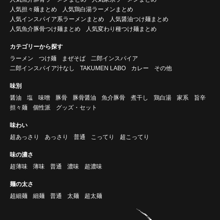
人気担々麺まとめ
人気鶏白湯ラーメンまとめ
人気インスパイア系ラーメンまとめ
人気醤油つけ麺まとめ
人気魚介豚骨つけ麺まとめ
人気変わり種つけ麺まとめ
カテゴリーから探す
ラーメン
つけ麺
まぜそば
二郎インスパイア
二郎インスパイア汁なし
TAKUMEN LABO
カレー
その他
味別
醤油
塩
味噌
豚骨
豚骨醤油
魚介豚骨
煮干し
鶏白湯
家系
旨辛
担々麺
個性派
グッズ・セット
味わい
超あっさり
あっさり
普通
こってり
超こってり
味の濃さ
超薄味
薄味
普通
濃味
超濃味
麺の太さ
超細麺
細麺
普通
太麺
超太麺