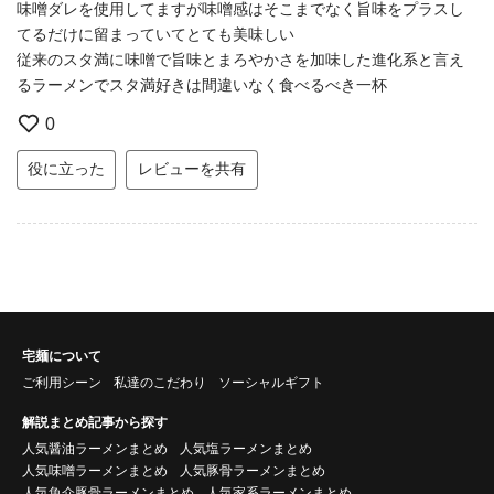
味噌ダレを使用してますが味噌感はそこまでなく旨味をプラスし
てるだけに留まっていてとても美味しい
従来のスタ満に味噌で旨味とまろやかさを加味した進化系と言え
るラーメンでスタ満好きは間違いなく食べるべき一杯
0
役に立った
レビューを共有
宅麺について
ご利用シーン
私達のこだわり
ソーシャルギフト
解説まとめ記事から探す
人気醤油ラーメンまとめ
人気塩ラーメンまとめ
人気味噌ラーメンまとめ
人気豚骨ラーメンまとめ
人気魚介豚骨ラーメンまとめ
人気家系ラーメンまとめ