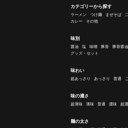
カテゴリーから探す
ラーメン
つけ麺
まぜそば
カレー
その他
味別
醤油
塩
味噌
豚骨
豚骨醤
グッズ・セット
味わい
超あっさり
あっさり
普通
味の濃さ
超薄味
薄味
普通
濃味
超
麺の太さ