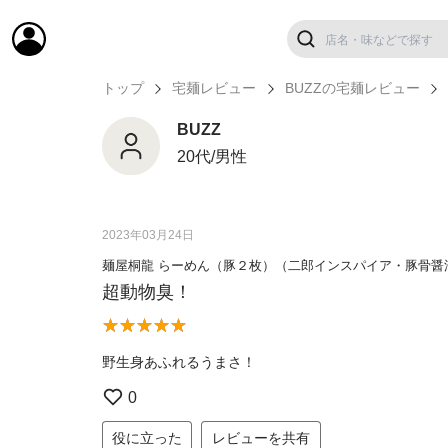
トップ
宅麺レビュー
BUZZの宅麺レビュー
BUZZ
20代/男性
2023年03月24日
麺屋桐龍 らーめん（豚２枚）（二郎インスパイア・豚骨醤
超動物臭！
野生身あふれるうまさ！
0
役に立った
レビューを共有