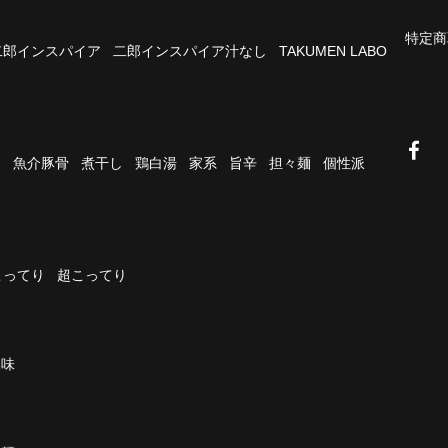
特定商
二郎インスパイア
二郎インスパイア汁なし
TAKUMEN LABO
油
魚介豚骨
煮干し
鶏白湯
家系
旨辛
担々麺
個性派
こってり
超こってり
濃味