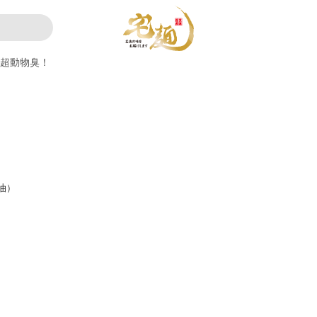
超動物臭！
油）