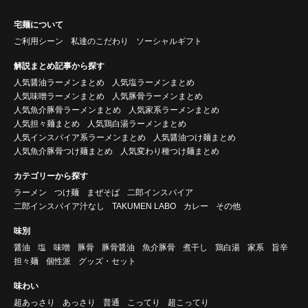
宅麺について
ご利用シーン
私達のこだわり
ソーシャルギフト
解説まとめ記事から探す
人気醤油ラーメンまとめ
人気塩ラーメンまとめ
人気味噌ラーメンまとめ
人気豚骨ラーメンまとめ
人気魚介豚骨ラーメンまとめ
人気家系ラーメンまとめ
人気担々麺まとめ
人気鶏白湯ラーメンまとめ
人気インスパイア系ラーメンまとめ
人気醤油つけ麺まとめ
人気魚介豚骨つけ麺まとめ
人気変わり種つけ麺まとめ
カテゴリーから探す
ラーメン
つけ麺
まぜそば
二郎インスパイア
二郎インスパイア汁なし
TAKUMEN LABO
カレー
その他
味別
醤油
塩
味噌
豚骨
豚骨醤油
魚介豚骨
煮干し
鶏白湯
家系
旨辛
担々麺
個性派
グッズ・セット
味わい
超あっさり
あっさり
普通
こってり
超こってり