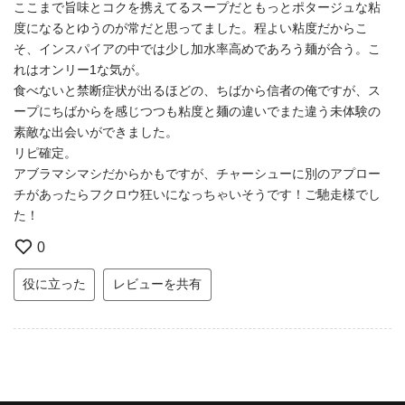
ここまで旨味とコクを携えてるスープだともっとポタージュな粘
度になるとゆうのが常だと思ってました。程よい粘度だからこ
そ、インスパイアの中では少し加水率高めであろう麺が合う。こ
れはオンリー1な気が。
食べないと禁断症状が出るほどの、ちばから信者の俺ですが、ス
ープにちばからを感じつつも粘度と麺の違いでまた違う未体験の
素敵な出会いができました。
リピ確定。
アブラマシマシだからかもですが、チャーシューに別のアプロー
チがあったらフクロウ狂いになっちゃいそうです！ご馳走様でし
た！
0
役に立った
レビューを共有