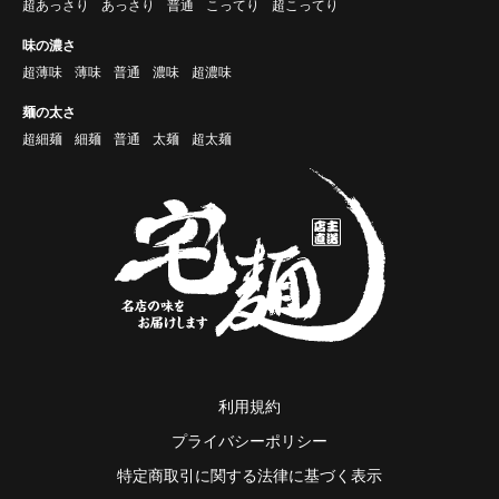
超あっさり
あっさり
普通
こってり
超こってり
味の濃さ
超薄味
薄味
普通
濃味
超濃味
麺の太さ
超細麺
細麺
普通
太麺
超太麺
利用規約
プライバシーポリシー
特定商取引に関する法律に基づく表示