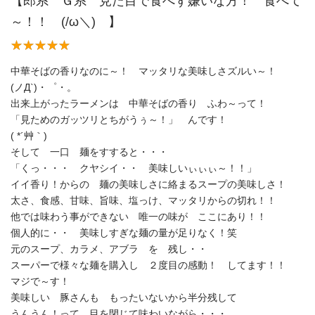
【郎系 Ｇ系 見た目で食べず嫌いな方！ 食べて
～！！ (/ω＼) 】
中華そばの香りなのに～！ マッタリな美味しさズルい～！
(ノД`)・゜・。
出来上がったラーメンは 中華そばの香り ふわ～って！
「見ためのガッツリとちがうぅ～！」 んです！
( *´艸｀)
そして 一口 麺をすすると・・・
「くっ・・・ クヤシイ・・ 美味しいぃぃぃ～！！」
イイ香り！からの 麺の美味しさに絡まるスープの美味しさ！
太さ、食感、甘味、旨味、塩っけ、マッタリからの切れ！！
他では味わう事ができない 唯一の味が ここにあり！！
個人的に・・ 美味しすぎな麺の量が足りなく！笑
元のスープ、カラメ、アブラ を 残し・・
スーパーで様々な麺を購入し ２度目の感動！ してます！！
マジで～す！
美味しい 豚さんも もったいないから半分残して
うんうん！って 目を閉じて味わいながら・・・