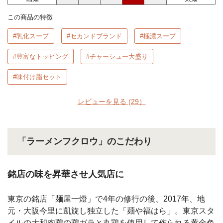
この商品の特徴
#乳化スープ
#セカンドブランド
#極濃スープ
#豊富なトッピング
#チャーシュー大盛り
#味付け脂セット
レビューを見る
(29）
「ラーメンフクロウ」のこだわり
銘店の味を昇華させ人気店に
東京の銘店「麺屋一燈」で4年の修行の後、2017年、地
元・大阪今里に凱旋し独立した「麺や福はら」。東京スタ
イルの大和肉鶏の鶏ガラと丸鶏を使用して作られる黄金色