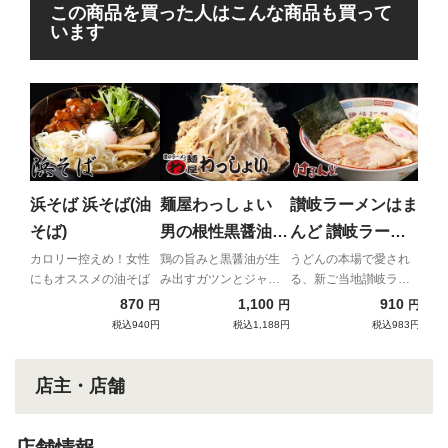
この商品を買った人はこんな商品も買って
います
ラ
ー
脂
宇都
る二
浜そば 浜そば(油
麺屋わっしょい
讃岐ラーメンはま
そば)
男の根性黒醤油
んど 讃岐ラーメ
（チャーシュー付
ン
カロリー控えめ！女性
鶏の旨みと黒醤油が生
うどんの本場で愛され
にもオススメの油そば
み出すガツンとジャン
る、新ご当地讃岐ラー
き）
キーなインスパイア
メン
870
1,100
910
円
円
円
税込940円
税込1,188円
税込983円
店主・店舗