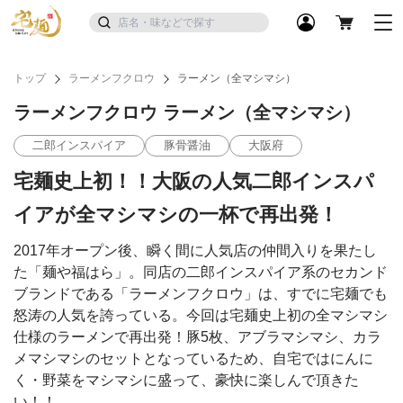
トップ
ラーメンフクロウ
ラーメン（全マシマシ）
ラーメンフクロウ ラーメン（全マシマシ）
二郎インスパイア
豚骨醤油
大阪府
宅麺史上初！！大阪の人気二郎インスパ
イアが全マシマシの一杯で再出発！
2017年オープン後、瞬く間に人気店の仲間入りを果たし
た「麺や福はら」。同店の二郎インスパイア系のセカンド
ブランドである「ラーメンフクロウ」は、すでに宅麺でも
怒涛の人気を誇っている。今回は宅麺史上初の全マシマシ
仕様のラーメンで再出発！豚5枚、アブラマシマシ、カラ
メマシマシのセットとなっているため、自宅ではにんに
く・野菜をマシマシに盛って、豪快に楽しんで頂きた
い！！