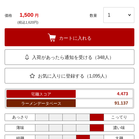
1,500
価格
円
数量
(税込1,620円)
カートに入れる
入荷があったら通知を受ける（348人）
お気に入りに登録する（1,095人）
4.473
宅麺スコア
91.137
ラーメンデータベース
あっさり
こってり
薄味
濃い味
細麺
太麺