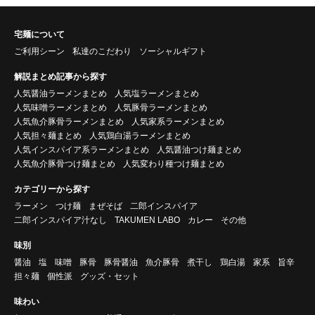
宅麺について
ご利用シーン
私達のこだわり
ソーシャルギフト
解説まとめ記事から探す
人気醤油ラーメンまとめ
人気塩ラーメンまとめ
人気味噌ラーメンまとめ
人気豚骨ラーメンまとめ
人気魚介豚骨ラーメンまとめ
人気家系ラーメンまとめ
人気担々麺まとめ
人気鶏白湯ラーメンまとめ
人気インスパイア系ラーメンまとめ
人気醤油つけ麺まとめ
人気魚介豚骨つけ麺まとめ
人気変わり種つけ麺まとめ
カテゴリーから探す
ラーメン
つけ麺
まぜそば
二郎インスパイア
二郎インスパイア汁なし
TAKUMEN LABO
カレー
その他
味別
醤油
塩
味噌
豚骨
豚骨醤油
魚介豚骨
煮干し
鶏白湯
家系
旨辛
担々麺
個性派
グッズ・セット
味わい