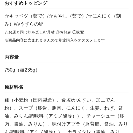
おすすめトッピング
☆キャベツ（茹で）/☆もやし（茹で）/☆にんにく（刻
み）/◎うずらの卵
☆お店と同じ味を楽しむ具材 ◎お好み ◯味変
※商品内容に含まれませんので別途購入をオススメします
内容量
750g（麺235g）
原材料名
麺（小麦粉（国内製造）、食塩/かんすい、加工でん
粉）、スープ（豚骨、豚肉、にんにく、生姜、ねぎ、醤
油、みりん/調味料（アミノ酸等））、チャーシュー（豚
肉、醤油、みりん）、味付けアブラ（豚背脂、醤油、みり
ん/調味料（アミノ酸等））、カラメタレ（醤油、みり