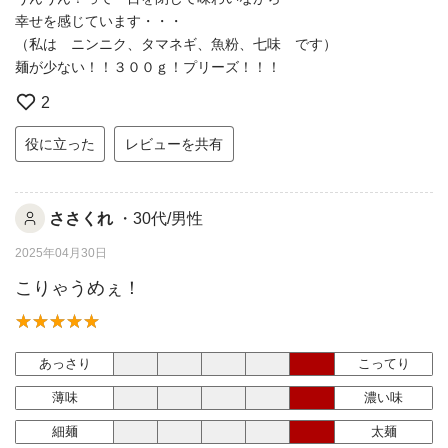
幸せを感じています・・・
（私は ニンニク、タマネギ、魚粉、七味 です）
麺が少ない！！３００ｇ！プリーズ！！！
2
役に立った
レビューを共有
ささくれ
・30代/男性
2025年04月30日
こりゃうめぇ！
あっさり
こってり
薄味
濃い味
細麺
太麺