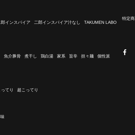
特定商
二郎インスパイア
二郎インスパイア汁なし
TAKUMEN LABO
油
魚介豚骨
煮干し
鶏白湯
家系
旨辛
担々麺
個性派
こってり
超こってり
濃味