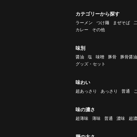
カテゴリーから探す
ラーメン
つけ麺
まぜそば
カレー
その他
味別
醤油
塩
味噌
豚骨
豚骨醤
グッズ・セット
味わい
超あっさり
あっさり
普通
味の濃さ
超薄味
薄味
普通
濃味
超
麺の太さ