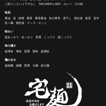
二郎インスパイア汁なし
TAKUMEN LABO
カレー
その他
味別
醤油
塩
味噌
豚骨
豚骨醤油
魚介豚骨
煮干し
鶏白湯
家系
旨辛
担々麺
個性派
グッズ・セット
味わい
超あっさり
あっさり
普通
こってり
超こってり
味の濃さ
超薄味
薄味
普通
濃味
超濃味
麺の太さ
超細麺
細麺
普通
太麺
超太麺