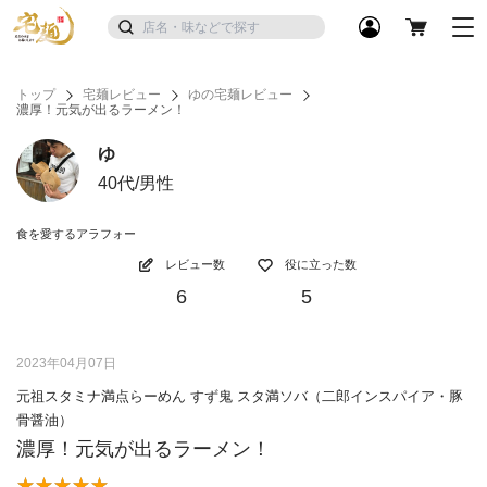
トップ
宅麺レビュー
ゆの宅麺レビュー
濃厚！元気が出るラーメン！
ゆ
40代/男性
食を愛するアラフォー
レビュー数
役に立った数
6
5
2023年04月07日
元祖スタミナ満点らーめん すず鬼 スタ満ソバ（二郎インスパイア・豚
骨醤油）
濃厚！元気が出るラーメン！