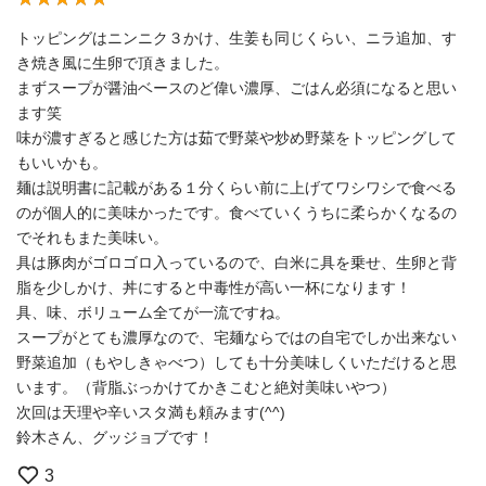
トッピングはニンニク３かけ、生姜も同じくらい、ニラ追加、す
き焼き風に生卵で頂きました。
まずスープが醤油ベースのど偉い濃厚、ごはん必須になると思い
ます笑
味が濃すぎると感じた方は茹で野菜や炒め野菜をトッピングして
もいいかも。
麺は説明書に記載がある１分くらい前に上げてワシワシで食べる
のが個人的に美味かったです。食べていくうちに柔らかくなるの
でそれもまた美味い。
具は豚肉がゴロゴロ入っているので、白米に具を乗せ、生卵と背
脂を少しかけ、丼にすると中毒性が高い一杯になります！
具、味、ボリューム全てが一流ですね。
スープがとても濃厚なので、宅麺ならではの自宅でしか出来ない
野菜追加（もやしきゃべつ）しても十分美味しくいただけると思
います。（背脂ぶっかけてかきこむと絶対美味いやつ）
次回は天理や辛いスタ満も頼みます(⁠^⁠^⁠)
鈴木さん、グッジョブです！
3