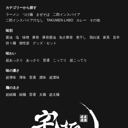
カテゴリーから探す
ラーメン
つけ麺
まぜそば
二郎インスパイア
二郎インスパイア汁なし
TAKUMEN LABO
カレー
その他
味別
醤油
塩
味噌
豚骨
豚骨醤油
魚介豚骨
煮干し
鶏白湯
家系
旨辛
担々麺
個性派
グッズ・セット
味わい
超あっさり
あっさり
普通
こってり
超こってり
味の濃さ
超薄味
薄味
普通
濃味
超濃味
麺の太さ
超細麺
細麺
普通
太麺
超太麺