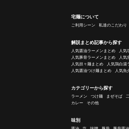
宅麺について
ご利用シーン
私達のこだわり
解説まとめ記事から探す
人気醤油ラーメンまとめ
人気
人気豚骨ラーメンまとめ
人気
人気担々麺まとめ
人気鶏白湯
人気醤油つけ麺まとめ
人気魚
カテゴリーから探す
ラーメン
つけ麺
まぜそば
カレー
その他
味別
醤油
塩
味噌
豚骨
豚骨醤