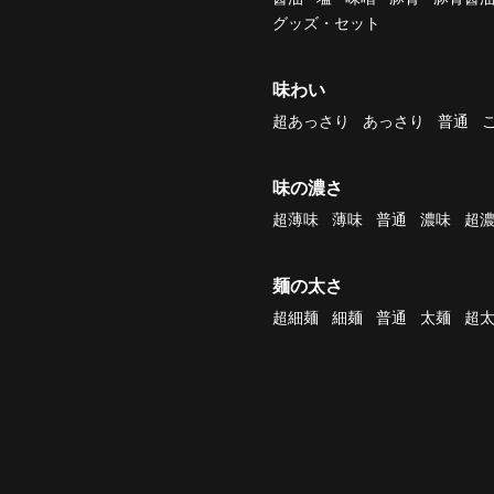
グッズ・セット
味わい
超あっさり
あっさり
普通
味の濃さ
超薄味
薄味
普通
濃味
超
麺の太さ
超細麺
細麺
普通
太麺
超