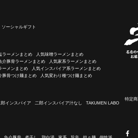
ソーシャルギフト
塩ラーメンまとめ
人気味噌ラーメンまとめ
魚介豚骨ラーメンまとめ
人気家系ラーメンまとめ
ラーメンまとめ
人気インスパイア系ラーメンまとめ
介豚骨つけ麺まとめ
人気変わり種つけ麺まとめ
特定商
二郎インスパイア
二郎インスパイア汁なし
TAKUMEN LABO
油
魚介豚骨
煮干し
鶏白湯
家系
旨辛
担々麺
個性派