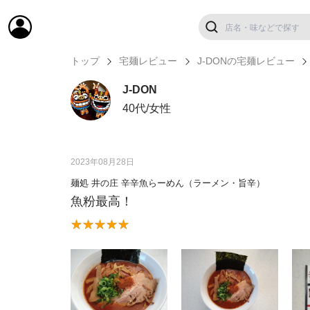
トップ
宅麺レビュー
J-DONの宅麺レビュー
J-DON
40代/女性
2023年08月28日
麺処 井の庄 辛辛魚らーめん（ラーメン・旨辛）
魚粉最高！