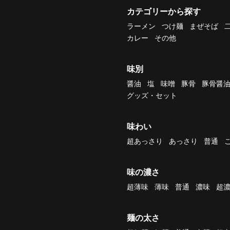
カテゴリーから探す
ラーメン
つけ麺
まぜそば
カレー
その他
味別
醤油
塩
味噌
豚骨
豚骨醤
グッズ・セット
味わい
超あっさり
あっさり
普通
味の濃さ
超薄味
薄味
普通
濃味
超
麺の太さ