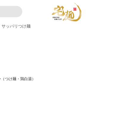
サッパリつけ麺
〜（つけ麺・鶏白湯）