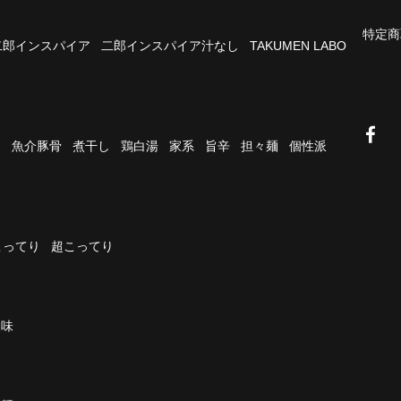
特定商
二郎インスパイア
二郎インスパイア汁なし
TAKUMEN LABO
油
魚介豚骨
煮干し
鶏白湯
家系
旨辛
担々麺
個性派
こってり
超こってり
濃味