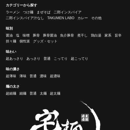
カテゴリーから探す
ラーメン
つけ麺
まぜそば
二郎インスパイア
二郎インスパイア汁なし
TAKUMEN LABO
カレー
その他
味別
醤油
塩
味噌
豚骨
豚骨醤油
魚介豚骨
煮干し
鶏白湯
家系
旨辛
担々麺
個性派
グッズ・セット
味わい
超あっさり
あっさり
普通
こってり
超こってり
味の濃さ
超薄味
薄味
普通
濃味
超濃味
麺の太さ
超細麺
細麺
普通
太麺
超太麺