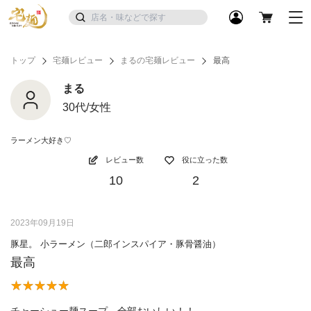
トップ
宅麺レビュー
まるの宅麺レビュー
最高
まる
30代/女性
ラーメン大好き♡
レビュー数
役に立った数
10
2
2023年09月19日
豚星。 小ラーメン（二郎インスパイア・豚骨醤油）
最高
チャーシュー麺スープ、全部おいしい！！