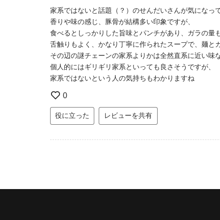
家系ではないと話題（？）のせんだいさんが気になっ
香りや味の感じ、豚骨が結構多い印象ですが、
食べるとしっかりした旨味とパンチがあり、ガラの量
舌触りもよく、かなり丁寧に作られたスープで、麺と
その辺の謎チェーンの家系よりかは全然直系に近い味
個人的にはギリギリ家系といっても良さそうですが、
家系ではないという人の気持ちもわかりますね
0
役に立った
レビューを共有