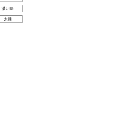
濃い味
太麺