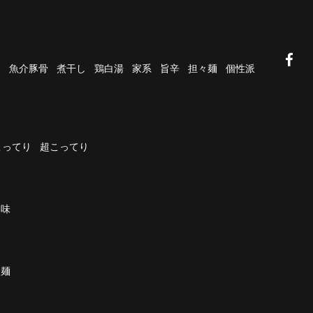
油
魚介豚骨
煮干し
鶏白湯
家系
旨辛
担々麺
個性派
こってり
超こってり
濃味
太麺