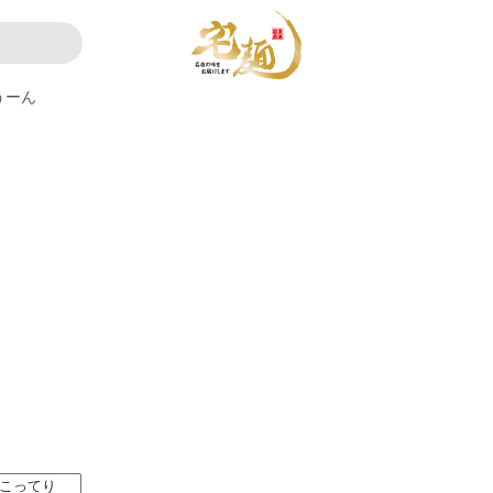
うーん
。
こってり