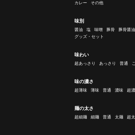
カレー
その他
味別
醤油
塩
味噌
豚骨
豚骨醤
グッズ・セット
味わい
超あっさり
あっさり
普通
味の濃さ
超薄味
薄味
普通
濃味
超
麺の太さ
超細麺
細麺
普通
太麺
超