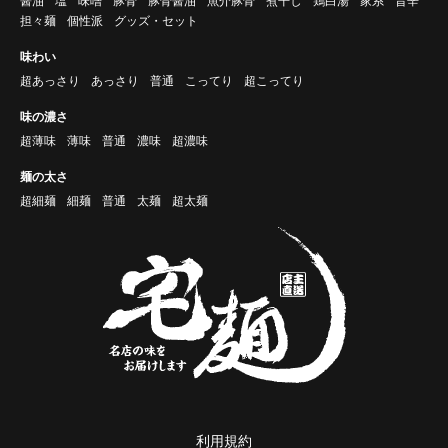
醤油
塩
味噌
豚骨
豚骨醤油
魚介豚骨
煮干し
鶏白湯
家系
旨辛
担々麺
個性派
グッズ・セット
味わい
超あっさり
あっさり
普通
こってり
超こってり
味の濃さ
超薄味
薄味
普通
濃味
超濃味
麺の太さ
超細麺
細麺
普通
太麺
超太麺
利用規約