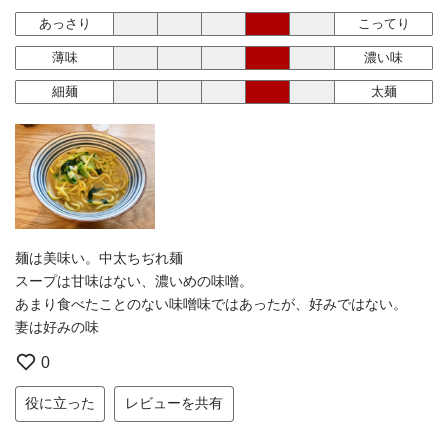
あっさり
こってり
薄味
濃い味
細麺
太麺
麺は美味い。中太ちぢれ麺
スープは甘味はない、濃いめの味噌。
あまり食べたことのない味噌味ではあったが、好みではない。
妻は好みの味
0
役に立った
レビューを共有