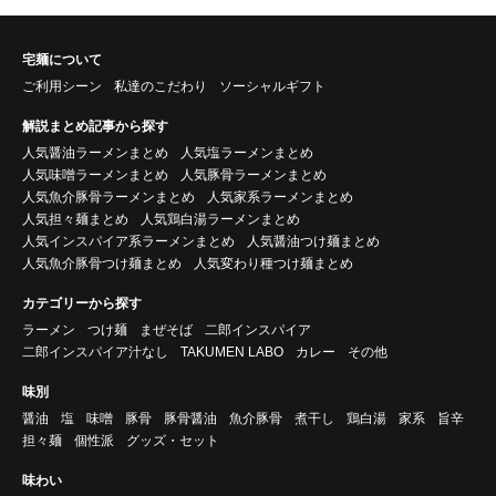
宅麺について
ご利用シーン
私達のこだわり
ソーシャルギフト
解説まとめ記事から探す
人気醤油ラーメンまとめ
人気塩ラーメンまとめ
人気味噌ラーメンまとめ
人気豚骨ラーメンまとめ
人気魚介豚骨ラーメンまとめ
人気家系ラーメンまとめ
人気担々麺まとめ
人気鶏白湯ラーメンまとめ
人気インスパイア系ラーメンまとめ
人気醤油つけ麺まとめ
人気魚介豚骨つけ麺まとめ
人気変わり種つけ麺まとめ
カテゴリーから探す
ラーメン
つけ麺
まぜそば
二郎インスパイア
二郎インスパイア汁なし
TAKUMEN LABO
カレー
その他
味別
醤油
塩
味噌
豚骨
豚骨醤油
魚介豚骨
煮干し
鶏白湯
家系
旨辛
担々麺
個性派
グッズ・セット
味わい