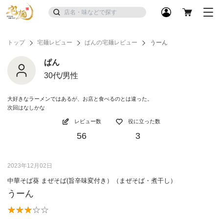
トップ
宅麺レビュー
ぱんの宅麺レビュー
うーん
ぱん
30代/男性
大好きなラーメンではあるが、お店と食べるのとは違った。
次回はなしかな
レビュー数
役に立った数
56
3
2023年12月02日
中華そば葵 まぜそば(旨辛味変付き）（まぜそば・煮干し）
うーん