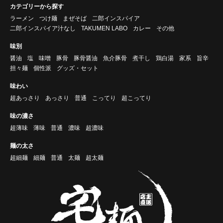
カテゴリーから探す
ラーメン
つけ麺
まぜそば
二郎インスパイア
二郎インスパイア汁なし
TAKUMEN LABO
カレー
その他
味別
醤油
塩
味噌
豚骨
豚骨醤油
魚介豚骨
煮干し
鶏白湯
家系
旨辛
担々麺
個性派
グッズ・セット
味わい
超あっさり
あっさり
普通
こってり
超こってり
味の濃さ
超薄味
薄味
普通
濃味
超濃味
麺の太さ
超細麺
細麺
普通
太麺
超太麺