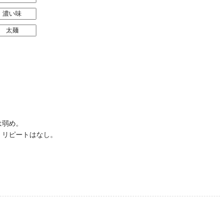
濃い味
太麺
は弱め。
、リピートはなし。