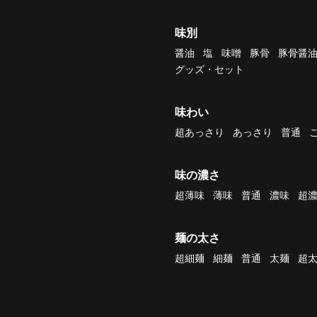
味別
醤油
塩
味噌
豚骨
豚骨醤
グッズ・セット
味わい
超あっさり
あっさり
普通
味の濃さ
超薄味
薄味
普通
濃味
超
麺の太さ
超細麺
細麺
普通
太麺
超