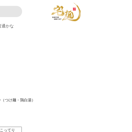
普通かな
。
〜（つけ麺・鶏白湯）
こってり