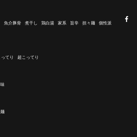
油
魚介豚骨
煮干し
鶏白湯
家系
旨辛
担々麺
個性派
こってり
超こってり
濃味
太麺