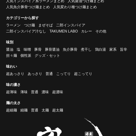
人気インスパイア系ラーメンまとめ
人気醤油つけ麺まとめ
人気魚介豚骨つけ麺まとめ
人気変わり種つけ麺まとめ
カテゴリーから探す
ラーメン
つけ麺
まぜそば
二郎インスパイア
二郎インスパイア汁なし
TAKUMEN LABO
カレー
その他
味別
醤油
塩
味噌
豚骨
豚骨醤油
魚介豚骨
煮干し
鶏白湯
家系
旨辛
担々麺
個性派
グッズ・セット
味わい
超あっさり
あっさり
普通
こってり
超こってり
味の濃さ
超薄味
薄味
普通
濃味
超濃味
麺の太さ
超細麺
細麺
普通
太麺
超太麺