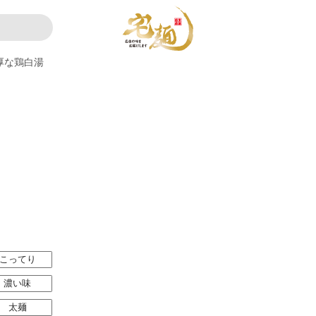
厚な鶏白湯
こってり
濃い味
太麺