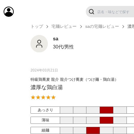
トップ
宅麺レビュー
saの宅麺レビュー
濃
sa
30代/男性
2024年03月21日
特級鶏蕎麦 龍介 龍介つけ蕎麦（つけ麺・鶏白湯）
濃厚な鶏白湯
あっさり
薄味
細麺