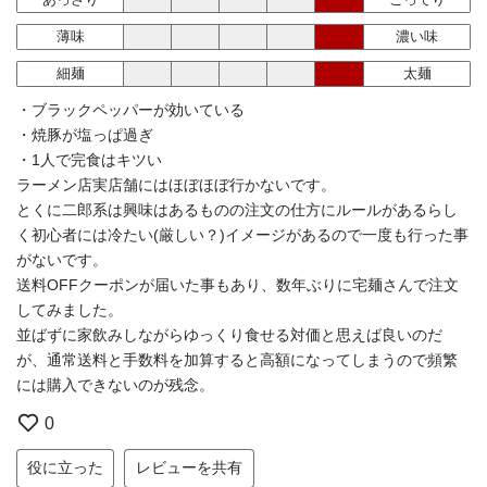
薄味
濃い味
細麺
太麺
・ブラックペッパーが効いている
・焼豚が塩っぱ過ぎ
・1人で完食はキツい
ラーメン店実店舗にはほぼほぼ行かないです。
とくに二郎系は興味はあるものの注文の仕方にルールがあるらし
く初心者には冷たい(厳しい？)イメージがあるので一度も行った事
がないです。
送料OFFクーポンが届いた事もあり、数年ぶりに宅麺さんで注文
してみました。
並ばずに家飲みしながらゆっくり食せる対価と思えば良いのだ
が、通常送料と手数料を加算すると高額になってしまうので頻繁
には購入できないのが残念。
0
役に立った
レビューを共有