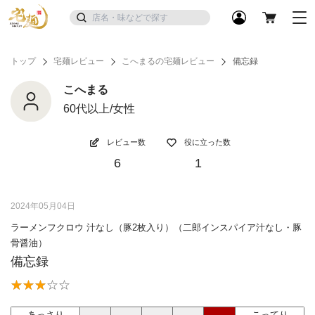
トップ
宅麺レビュー
こへまるの宅麺レビュー
備忘録
こへまる
60代以上/女性
レビュー数
役に立った数
6
1
2024年05月04日
ラーメンフクロウ 汁なし（豚2枚入り）（二郎インスパイア汁なし・豚
骨醤油）
備忘録
あっさり
こってり