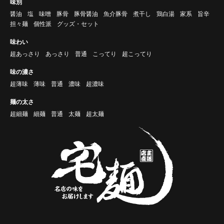
味別
醤油
塩
味噌
豚骨
豚骨醤油
魚介豚骨
煮干し
鶏白湯
家系
旨辛
担々麺
個性派
グッズ・セット
味わい
超あっさり
あっさり
普通
こってり
超こってり
味の濃さ
超薄味
薄味
普通
濃味
超濃味
麺の太さ
超細麺
細麺
普通
太麺
超太麺