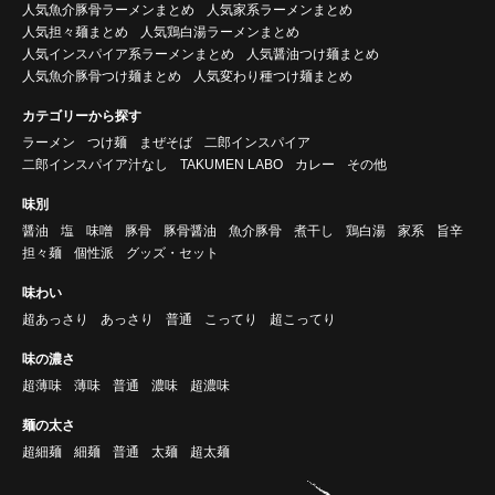
人気魚介豚骨ラーメンまとめ
人気家系ラーメンまとめ
人気担々麺まとめ
人気鶏白湯ラーメンまとめ
人気インスパイア系ラーメンまとめ
人気醤油つけ麺まとめ
人気魚介豚骨つけ麺まとめ
人気変わり種つけ麺まとめ
カテゴリーから探す
ラーメン
つけ麺
まぜそば
二郎インスパイア
二郎インスパイア汁なし
TAKUMEN LABO
カレー
その他
味別
醤油
塩
味噌
豚骨
豚骨醤油
魚介豚骨
煮干し
鶏白湯
家系
旨辛
担々麺
個性派
グッズ・セット
味わい
超あっさり
あっさり
普通
こってり
超こってり
味の濃さ
超薄味
薄味
普通
濃味
超濃味
麺の太さ
超細麺
細麺
普通
太麺
超太麺