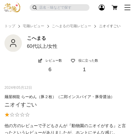
トップ
宅麺レビュー
こへまるの宅麺レビュー
ニオイすごい
こへまる
60代以上/女性
レビュー数
役に立った数
6
1
2024年05月12日
麺屋桐龍 らーめん（豚２枚）（二郎インスパイア・豚骨醤油）
ニオイすごい
他の方のレビューで子どもさんが『動物園のニオイがする』と言
ったというレビューがありましたが、ホントにそんな感じ。