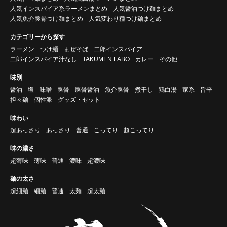
人気インスパイア系ラーメンまとめ
人気醤油つけ麺まとめ
人気魚介豚骨つけ麺まとめ
人気変わり種つけ麺まとめ
カテゴリーから探す
ラーメン
つけ麺
まぜそば
二郎インスパイア
二郎インスパイア汁なし
TAKUMEN LABO
カレー
その他
味別
醤油
塩
味噌
豚骨
豚骨醤油
魚介豚骨
煮干し
鶏白湯
家系
旨辛
担々麺
個性派
グッズ・セット
味わい
超あっさり
あっさり
普通
こってり
超こってり
味の濃さ
超薄味
薄味
普通
濃味
超濃味
麺の太さ
超細麺
細麺
普通
太麺
超太麺