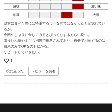
薄味
濃い味
細麺
太麺
以前に食べた際には特筆するような味ではなかったと記憶してい
るが、
今回久しぶりに食してみるとびっくりするぐらい良い。
ほうれん草やネギも別袋で用意されており、自分で用意するのは
白米のみでOKなのも助かる。
リピートしていきたい。
1
役に立った
レビューを共有