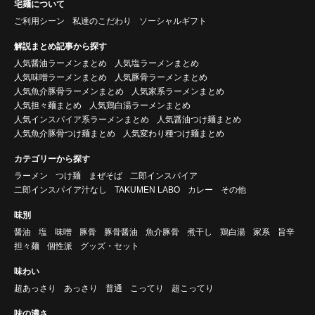
宅麺について
ご利用シーン
私達のこだわり
ソーシャルギフト
解説まとめ記事から探す
人気醤油ラーメンまとめ
人気塩ラーメンまとめ
人気味噌ラーメンまとめ
人気豚骨ラーメンまとめ
人気魚介豚骨ラーメンまとめ
人気家系ラーメンまとめ
人気担々麺まとめ
人気鶏白湯ラーメンまとめ
人気インスパイア系ラーメンまとめ
人気醤油つけ麺まとめ
人気魚介豚骨つけ麺まとめ
人気変わり種つけ麺まとめ
カテゴリーから探す
ラーメン
つけ麺
まぜそば
二郎インスパイア
二郎インスパイア汁なし
TAKUMEN LABO
カレー
その他
味別
醤油
塩
味噌
豚骨
豚骨醤油
魚介豚骨
煮干し
鶏白湯
家系
旨辛
担々麺
個性派
グッズ・セット
味わい
超あっさり
あっさり
普通
こってり
超こってり
味の濃さ