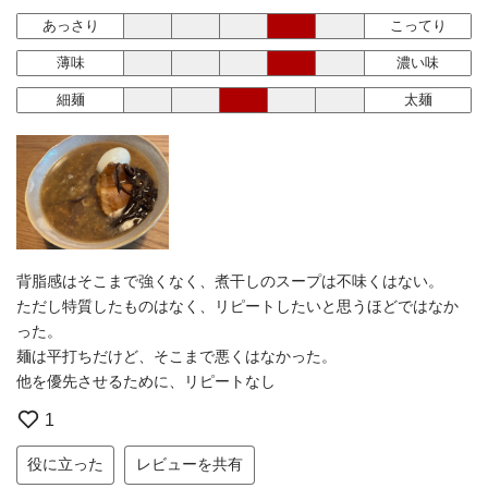
あっさり
こってり
薄味
濃い味
細麺
太麺
背脂感はそこまで強くなく、煮干しのスープは不味くはない。
ただし特質したものはなく、リピートしたいと思うほどではなか
った。
麺は平打ちだけど、そこまで悪くはなかった。
他を優先させるために、リピートなし
1
役に立った
レビューを共有