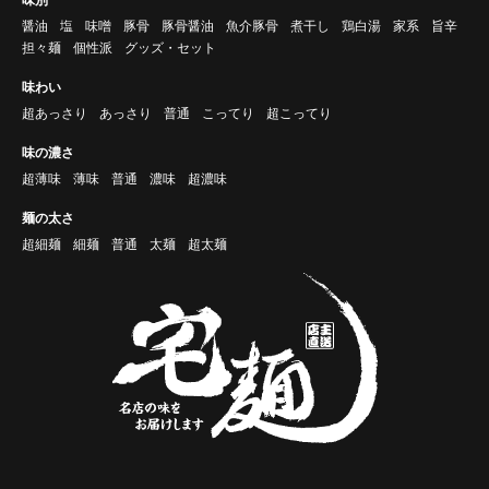
醤油
塩
味噌
豚骨
豚骨醤油
魚介豚骨
煮干し
鶏白湯
家系
旨辛
担々麺
個性派
グッズ・セット
味わい
超あっさり
あっさり
普通
こってり
超こってり
味の濃さ
超薄味
薄味
普通
濃味
超濃味
麺の太さ
超細麺
細麺
普通
太麺
超太麺