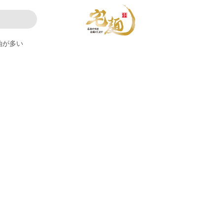
油が多い
。