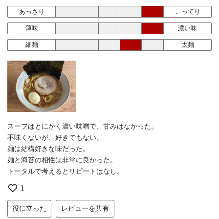
あっさり
こってり
薄味
濃い味
細麺
太麺
スープはとにかく濃い味噌で、甘みはなかった。
不味くないが、好きでもない。
麺は結構好きな味だった。
麺と海苔の相性は非常に良かった。
トータルで考えるとリピートはなし。
1
役に立った
レビューを共有