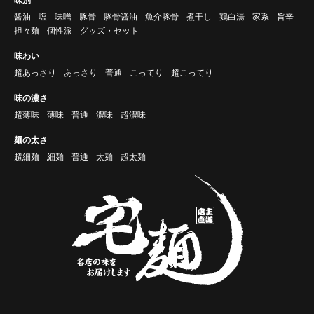
醤油
塩
味噌
豚骨
豚骨醤油
魚介豚骨
煮干し
鶏白湯
家系
旨辛
担々麺
個性派
グッズ・セット
味わい
超あっさり
あっさり
普通
こってり
超こってり
味の濃さ
超薄味
薄味
普通
濃味
超濃味
麺の太さ
超細麺
細麺
普通
太麺
超太麺