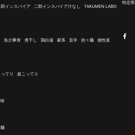
特定商
二郎インスパイア
二郎インスパイア汁なし
TAKUMEN LABO
油
魚介豚骨
煮干し
鶏白湯
家系
旨辛
担々麺
個性派
こってり
超こってり
濃味
太麺