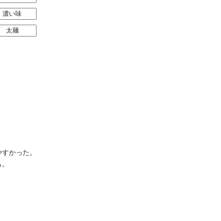
濃い味
太麺
やすかった。
も。