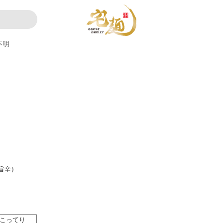
不明
。
旨辛）
こってり