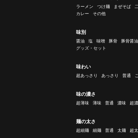
ラーメン
つけ麺
まぜそば
カレー
その他
味別
醤油
塩
味噌
豚骨
豚骨醤
グッズ・セット
味わい
超あっさり
あっさり
普通
味の濃さ
超薄味
薄味
普通
濃味
超
麺の太さ
超細麺
細麺
普通
太麺
超