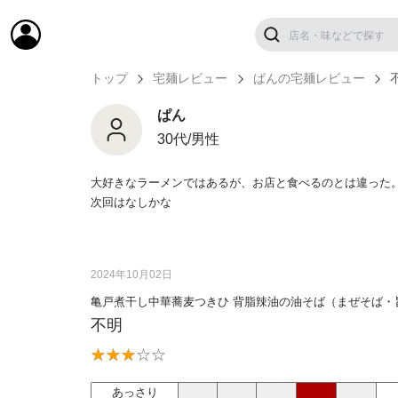
トップ
宅麺レビュー
ぱんの宅麺レビュー
ぱん
30代/男性
大好きなラーメンではあるが、お店と食べるのとは違った
次回はなしかな
2024年10月02日
亀戸煮干し中華蕎麦つきひ 背脂辣油の油そば（まぜそば・
不明
あっさり