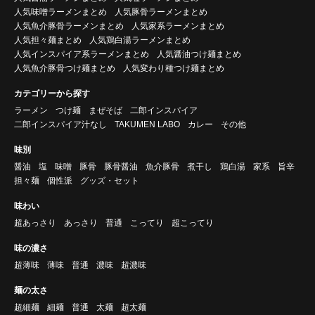
人気味噌ラーメンまとめ
人気豚骨ラーメンまとめ
人気魚介豚骨ラーメンまとめ
人気家系ラーメンまとめ
人気担々麺まとめ
人気鶏白湯ラーメンまとめ
人気インスパイア系ラーメンまとめ
人気醤油つけ麺まとめ
人気魚介豚骨つけ麺まとめ
人気変わり種つけ麺まとめ
カテゴリーから探す
ラーメン
つけ麺
まぜそば
二郎インスパイア
二郎インスパイア汁なし
TAKUMEN LABO
カレー
その他
味別
醤油
塩
味噌
豚骨
豚骨醤油
魚介豚骨
煮干し
鶏白湯
家系
旨辛
担々麺
個性派
グッズ・セット
味わい
超あっさり
あっさり
普通
こってり
超こってり
味の濃さ
超薄味
薄味
普通
濃味
超濃味
麺の太さ
超細麺
細麺
普通
太麺
超太麺