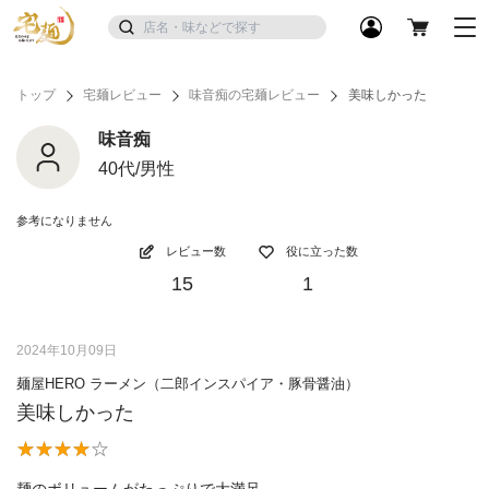
トップ
宅麺レビュー
味音痴の宅麺レビュー
美味しかった
味音痴
40代/男性
参考になりません
レビュー数
役に立った数
15
1
2024年10月09日
麺屋HERO ラーメン（二郎インスパイア・豚骨醤油）
美味しかった
麺のボリュームがたっぷりで大満足。