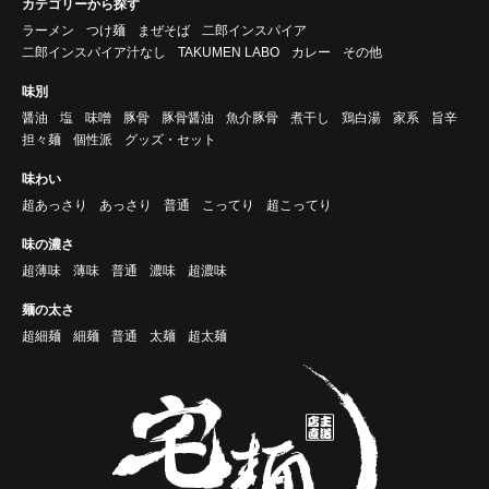
カテゴリーから探す
ラーメン
つけ麺
まぜそば
二郎インスパイア
二郎インスパイア汁なし
TAKUMEN LABO
カレー
その他
味別
醤油
塩
味噌
豚骨
豚骨醤油
魚介豚骨
煮干し
鶏白湯
家系
旨辛
担々麺
個性派
グッズ・セット
味わい
超あっさり
あっさり
普通
こってり
超こってり
味の濃さ
超薄味
薄味
普通
濃味
超濃味
麺の太さ
超細麺
細麺
普通
太麺
超太麺