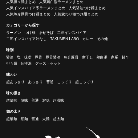
人気担々麺まとめ
人気鶏白湯ラーメンまとめ
人気インスパイア系ラーメンまとめ
人気醤油つけ麺まとめ
人気魚介豚骨つけ麺まとめ
人気変わり種つけ麺まとめ
カテゴリーから探す
ラーメン
つけ麺
まぜそば
二郎インスパイア
二郎インスパイア汁なし
TAKUMEN LABO
カレー
その他
味別
醤油
塩
味噌
豚骨
豚骨醤油
魚介豚骨
煮干し
鶏白湯
家系
旨辛
担々麺
個性派
グッズ・セット
味わい
超あっさり
あっさり
普通
こってり
超こってり
味の濃さ
超薄味
薄味
普通
濃味
超濃味
麺の太さ
超細麺
細麺
普通
太麺
超太麺