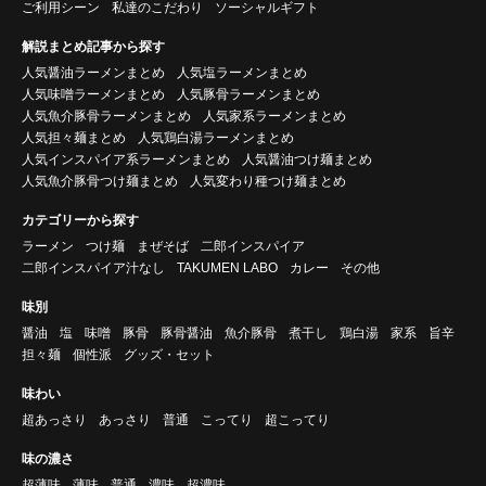
ご利用シーン
私達のこだわり
ソーシャルギフト
解説まとめ記事から探す
人気醤油ラーメンまとめ
人気塩ラーメンまとめ
人気味噌ラーメンまとめ
人気豚骨ラーメンまとめ
人気魚介豚骨ラーメンまとめ
人気家系ラーメンまとめ
人気担々麺まとめ
人気鶏白湯ラーメンまとめ
人気インスパイア系ラーメンまとめ
人気醤油つけ麺まとめ
人気魚介豚骨つけ麺まとめ
人気変わり種つけ麺まとめ
カテゴリーから探す
ラーメン
つけ麺
まぜそば
二郎インスパイア
二郎インスパイア汁なし
TAKUMEN LABO
カレー
その他
味別
醤油
塩
味噌
豚骨
豚骨醤油
魚介豚骨
煮干し
鶏白湯
家系
旨辛
担々麺
個性派
グッズ・セット
味わい
超あっさり
あっさり
普通
こってり
超こってり
味の濃さ
超薄味
薄味
普通
濃味
超濃味