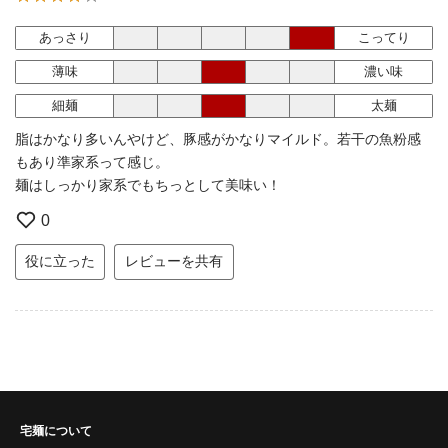
あっさり
こってり
薄味
濃い味
細麺
太麺
脂はかなり多いんやけど、豚感がかなりマイルド。若干の魚粉感
もあり準家系って感じ。
麺はしっかり家系でもちっとして美味い！
0
役に立った
レビューを共有
宅麺について