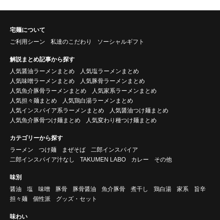
宅麺について
ご利用シーン
私達のこだわり
ソーシャルギフト
解説まとめ記事から探す
人気醤油ラーメンまとめ
人気塩ラーメンまとめ
人気味噌ラーメンまとめ
人気豚骨ラーメンまとめ
人気魚介豚骨ラーメンまとめ
人気家系ラーメンまとめ
人気担々麺まとめ
人気鶏白湯ラーメンまとめ
人気インスパイア系ラーメンまとめ
人気醤油つけ麺まとめ
人気魚介豚骨つけ麺まとめ
人気変わり種つけ麺まとめ
カテゴリーから探す
ラーメン
つけ麺
まぜそば
二郎インスパイア
二郎インスパイア汁なし
TAKUMEN LABO
カレー
その他
味別
醤油
塩
味噌
豚骨
豚骨醤油
魚介豚骨
煮干し
鶏白湯
家系
旨辛
担々麺
個性派
グッズ・セット
味わい