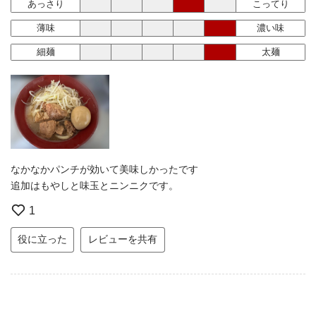
あっさり
こってり
薄味
濃い味
細麺
太麺
なかなかパンチが効いて美味しかったです
追加はもやしと味玉とニンニクです。
1
役に立った
レビューを共有