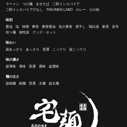
ラーメン
つけ麺
まぜそば
二郎インスパイア
二郎インスパイア汁なし
TAKUMEN LABO
カレー
その他
味別
醤油
塩
味噌
豚骨
豚骨醤油
魚介豚骨
煮干し
鶏白湯
家系
旨辛
担々麺
個性派
グッズ・セット
味わい
超あっさり
あっさり
普通
こってり
超こってり
味の濃さ
超薄味
薄味
普通
濃味
超濃味
麺の太さ
超細麺
細麺
普通
太麺
超太麺