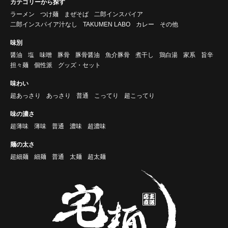
カテゴリーから探す
ラーメン
つけ麺
まぜそば
二郎インスパイア
二郎インスパイア汁なし
TAKUMEN LABO
カレー
その他
味別
醤油
塩
味噌
豚骨
豚骨醤油
魚介豚骨
煮干し
鶏白湯
家系
旨辛
担々麺
個性派
グッズ・セット
味わい
超あっさり
あっさり
普通
こってり
超こってり
味の濃さ
超薄味
薄味
普通
濃味
超濃味
麺の太さ
超細麺
細麺
普通
太麺
超太麺