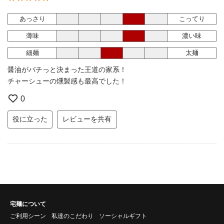
あっさり
こってり
薄味
濃い味
細麺
太麺
醤油がバチっと決まった王道の家系！
チャーシューの燻製感も最高でした！
0
役に立った
レビューを共有
宅麺について
ご利用シーン
私達のこだわり
ソーシャルギフト