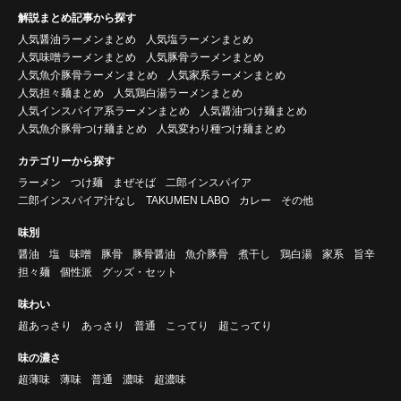
解説まとめ記事から探す
人気醤油ラーメンまとめ
人気塩ラーメンまとめ
人気味噌ラーメンまとめ
人気豚骨ラーメンまとめ
人気魚介豚骨ラーメンまとめ
人気家系ラーメンまとめ
人気担々麺まとめ
人気鶏白湯ラーメンまとめ
人気インスパイア系ラーメンまとめ
人気醤油つけ麺まとめ
人気魚介豚骨つけ麺まとめ
人気変わり種つけ麺まとめ
カテゴリーから探す
ラーメン
つけ麺
まぜそば
二郎インスパイア
二郎インスパイア汁なし
TAKUMEN LABO
カレー
その他
味別
醤油
塩
味噌
豚骨
豚骨醤油
魚介豚骨
煮干し
鶏白湯
家系
旨辛
担々麺
個性派
グッズ・セット
味わい
超あっさり
あっさり
普通
こってり
超こってり
味の濃さ
超薄味
薄味
普通
濃味
超濃味